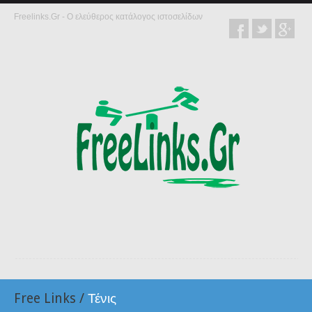
Freelinks.Gr - Ο ελεύθερος κατάλογος ιστοσελίδων
Free Links
/
Τένις