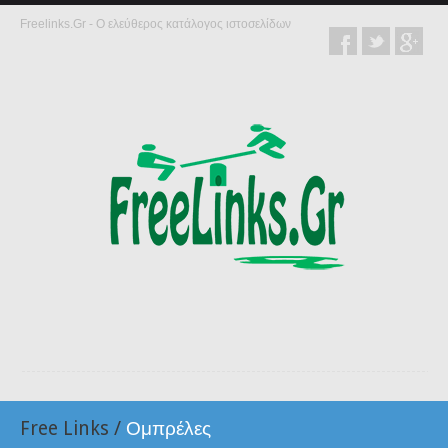
Freelinks.Gr - Ο ελεύθερος κατάλογος ιστοσελίδων
Free Links
/
Ομπρέλες