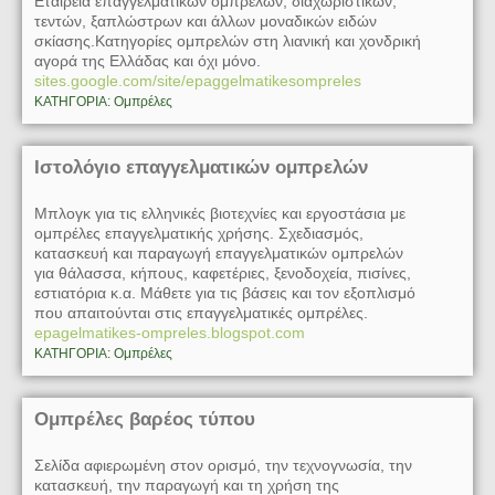
Εταιρεία επαγγελματικών ομπρελών, διαχωριστικών,
τεντών, ξαπλώστρων και άλλων μοναδικών ειδών
σκίασης.Κατηγορίες ομπρελών στη λιανική και χονδρική
αγορά της Ελλάδας και όχι μόνο.
sites.google.com/site/epaggelmatikesompreles
ΚΑΤΗΓΟΡΙΑ: Ομπρέλες
Ιστολόγιο επαγγελματικών ομπρελών
Μπλογκ για τις ελληνικές βιοτεχνίες και εργοστάσια με
ομπρέλες επαγγελματικής χρήσης. Σχεδιασμός,
κατασκευή και παραγωγή επαγγελματικών ομπρελών
για θάλασσα, κήπους, καφετέριες, ξενοδοχεία, πισίνες,
εστιατόρια κ.α. Μάθετε για τις βάσεις και τον εξοπλισμό
που απαιτούνται στις επαγγελματικές ομπρέλες.
epagelmatikes-ompreles.blogspot.com
ΚΑΤΗΓΟΡΙΑ: Ομπρέλες
Ομπρέλες βαρέος τύπου
Σελίδα αφιερωμένη στον ορισμό, την τεχνογνωσία, την
κατασκευή, την παραγωγή και τη χρήση της