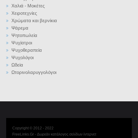
Χαλιά - Μοκέτες
Χειροτεχνίες
Χρώματα και βερνίκια
Ψάρεμα
Ψητοπωλεία
Ψυχίατροι
Ψυχοθεραπεία
Ψυχολόγοι
Ωδεία
Ωτορινολαρυγγολόγοι
Copyright © 2012 - 2022
FreeLinks.Gr - Δωρεάν κατάλογος σελίδων ίντερνετ