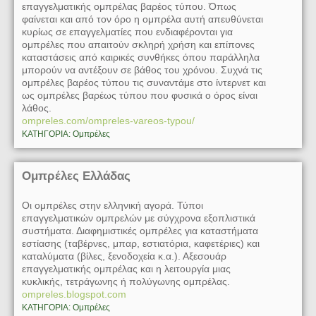
επαγγελματικής ομπρέλας βαρέος τύπου. Όπως
φαίνεται και από τον όρο η ομπρέλα αυτή απευθύνεται
κυρίως σε επαγγελματίες που ενδιαφέρονται για
ομπρέλες που απαιτούν σκληρή χρήση και επίπονες
καταστάσεις από καιρικές συνθήκες όπου παράλληλα
μπορούν να αντέξουν σε βάθος του χρόνου. Συχνά τις
ομπρέλες βαρέος τύπου τις συναντάμε στο ίντερνετ και
ως ομπρέλες βαρέως τύπου που φυσικά ο όρος είναι
λάθος.
ompreles.com/ompreles-vareos-typou/
ΚΑΤΗΓΟΡΙΑ: Ομπρέλες
Ομπρέλες Ελλάδας
Οι ομπρέλες στην ελληνική αγορά. Τύποι
επαγγελματικών ομπρελών με σύγχρονα εξοπλιστικά
συστήματα. Διαφημιστικές ομπρέλες για καταστήματα
εστίασης (ταβέρνες, μπαρ, εστιατόρια, καφετέριες) και
καταλύματα (βίλες, ξενοδοχεία κ.α.). Αξεσουάρ
επαγγελματικής ομπρέλας και η λειτουργία μιας
κυκλικής, τετράγωνης ή πολύγωνης ομπρέλας.
ompreles.blogspot.com
ΚΑΤΗΓΟΡΙΑ: Ομπρέλες