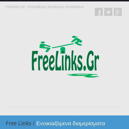
Freelinks.Gr - Ο ελεύθερος κατάλογος ιστοσελίδων
Free Links
/
Ενοικιαζόμενα διαμερίσματα