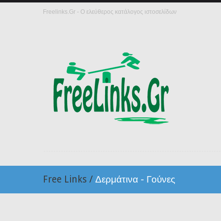
Freelinks.Gr - Ο ελεύθερος κατάλογος ιστοσελίδων
Free Links
/
Δερμάτινα - Γούνες