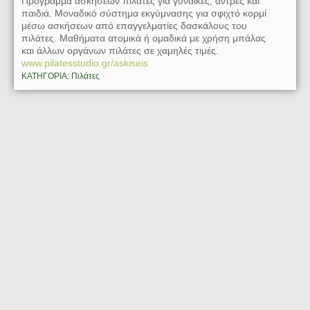
Πρόγραμμα ασκήσεων πιλάτες για γυναίκες, άντρες και
παιδιά. Μοναδικό σύστημα εκγύμνασης για σφιχτό κορμί
μέσω ασκήσεων από επαγγελματίες δασκάλους του
πιλάτες. Μαθήματα ατομικά ή ομαδικά με χρήση μπάλας
και άλλων οργάνων πιλάτες σε χαμηλές τιμές.
www.pilatesstudio.gr/askiseis
ΚΑΤΗΓΟΡΙΑ: Πιλάτες