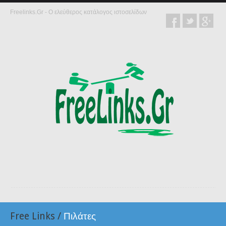
Freelinks.Gr - Ο ελεύθερος κατάλογος ιστοσελίδων
Free Links
/
Πιλάτες